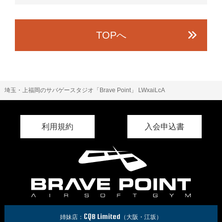
TOPへ
埼玉・上福岡のサバゲースタジオ「Brave Point」
LWxaiLcA
利用規約
入会申込書
CQB Limited
姉妹店：
（大阪・江坂）