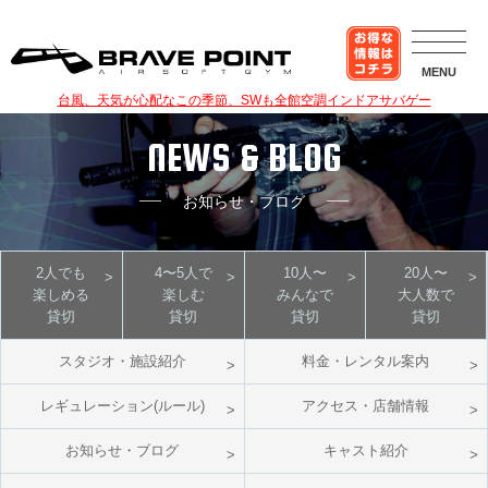
MENU
台風、天気が心配なこの季節、SWも全館空調インドアサバゲー
NEWS & BLOG
お知らせ・ブログ
2人でも
4〜5人で
10人〜
20人〜
楽しめる
楽しむ
みんなで
大人数で
貸切
貸切
貸切
貸切
スタジオ・施設紹介
料金・レンタル案内
レギュレーション(ルール)
アクセス・店舗情報
お知らせ・ブログ
キャスト紹介