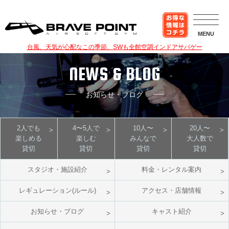
MENU
台風、天気が心配なこの季節、SWも全館空調インドアサバゲー
NEWS & BLOG
お知らせ・ブログ
2人でも
4〜5人で
10人〜
20人〜
楽しめる
楽しむ
みんなで
大人数で
貸切
貸切
貸切
貸切
スタジオ・施設紹介
料金・レンタル案内
レギュレーション(ルール)
アクセス・店舗情報
お知らせ・ブログ
キャスト紹介