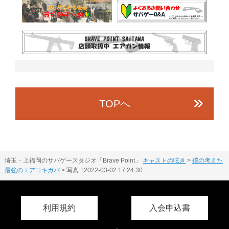
TOPへ
埼玉・上福岡のサバゲースタジオ「Brave Point」
キャストの呟き
>
僕の考えた
最強のエアコキガバ
>
写真 12022-03-02 17 24 30
利用規約
入会申込書