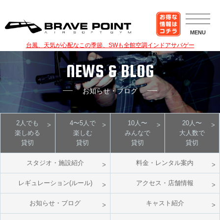
MENU
台風、天気が心配なこの季節、SWも全館空調インドアサバゲー
NEWS & BLOG
お知らせ・ブログ
2人でも
4〜5人で
10人〜
20人〜
楽しめる
楽しむ
みんなで
大人数で
貸切
貸切
貸切
貸切
スタジオ・施設紹介
料金・レンタル案内
レギュレーション(ルール)
アクセス・店舗情報
お知らせ・ブログ
キャスト紹介