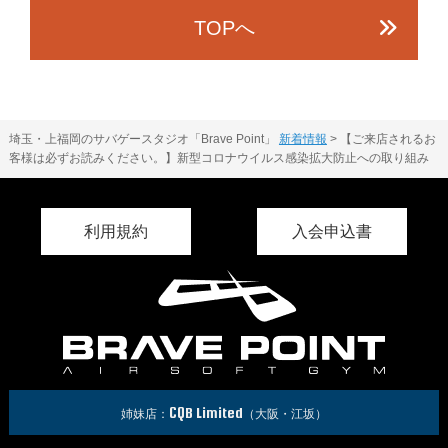
TOPへ
埼玉・上福岡のサバゲースタジオ「Brave Point」
新着情報
>
【ご来店されるお
客様は必ずお読みください。】新型コロナウイルス感染拡大防止への取り組み
利用規約
入会申込書
CQB Limited
姉妹店：
（大阪・江坂）